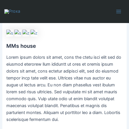
Ir
Mai
al
Men
contenido
MMs house
Lorem ipsum dolors sit amet, cons the ctetu isci elit sed do
eiusmod eterorew llum ididuntt ut ores et oremis ipsum
dolors sit amet, cons ectetur adipisci elit, sed do eiusmod
tempor incp tate velit ese. Ultrices vitae nus auctor eu
augue ut lectus arcu. Eu non diam phasellus vest ibulum
lorem sed risus ultricies. Sed vulputate mi sit amet mauris
commodo quis. Vulp utate odio ut enim blandit volutpat
maecenas volutpat blandit. Penatibus et magnis dis
parturient montes. Aliquam ut porttitor leo a diam. Lobortis
scelerisque fermentum dui.